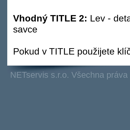
Vhodný TITLE 2:
Lev - deta
savce
Pokud v TITLE použijete klíč
NETservis s.r.o. Všechna práv