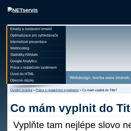
Emaily a nastavení emailů
Optimalizace pro vyhledávače
Internetové prezentace
Webhosting
Statistiky AWstats
Google Analytics
Práce s redakčním systémem
Úvod do HTML
Webdesign, tvorba www stránek, p
Obecné otázky
Úvodní stránka
>
Práce s redakčním systémem
>
Co mám vyplnit do Title?
Co mám vyplnit do Tit
Vyplňte tam nejlépe slovo n