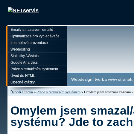
Emaily a nastavení emailů
Optimalizace pro vyhledávače
Internetové prezentace
Webhosting
Statistiky AWstats
Google Analytics
Práce s redakčním systémem
Úvod do HTML
Webdesign, tvorba www stránek, p
Obecné otázky
Úvodní stránka
>
Práce s redakčním systémem
>
Omylem jsem smazal/a záznam v 
Omylem jsem smazal/
systému? Jde to zach